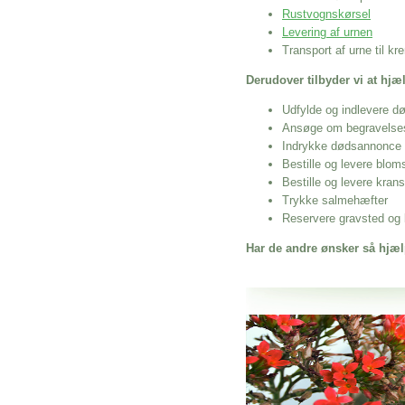
Rustvognskørsel
Levering af urnen
Transport af urne til k
Derudover tilbyder vi at hj
Udfylde og indlevere d
Ansøge om begravelse
Indrykke dødsannonce
Bestille og levere blom
Bestille og levere kran
Trykke salmehæfter
Reservere gravsted og b
Har de andre ønsker så hjæl
Her hos os får du altid en god afslutning
Begravelse I Ryomgård Komm
vi hjælper i alle faser af begravelsel