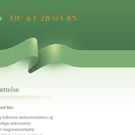
ættelse
ed bla:
g indlevere dødsanmeldelse og
entlige dokumenter
m begravelseshjælp