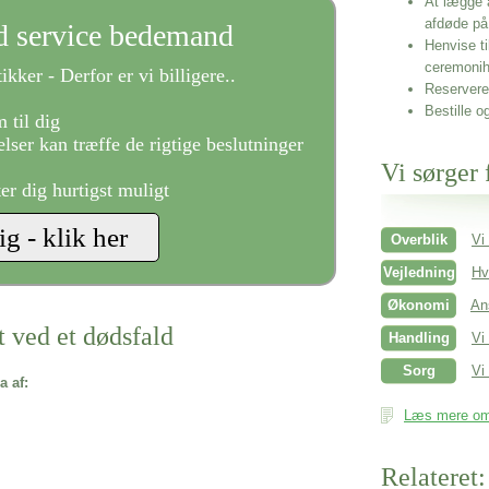
At lægge 
afdøde på
ld service bedemand
Henvise ti
ceremonih
ikker - Derfor er vi billigere..
Reservere 
Bestille o
 til dig
lser kan træffe de rigtige beslutninger
Vi sørger 
ter dig hurtigst muligt
Overblik
Vi
Vejledning
Hv
Økonomi
An
t ved et dødsfald
Handling
Vi
Sorg
Vi 
a af:
Læs mere om 
Relateret: