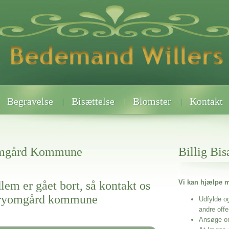
Begravelse
Bisættelse
Blomster
Kontakt
omgård Kommune
Billig Bis
Vi kan hjælpe m
lem er gået bort, så kontakt os
i ryomgård kommune
Udfylde o
andre off
Ansøge o