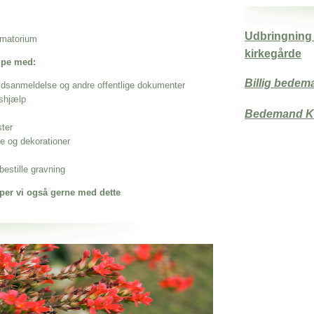
Udbringning 
rematorium
kirkegårde
ælpe med:
Billig bede
ødsanmeldelse og andre offentlige dokumenter
shjælp
Bedemand K
ster
se og dekorationer
estille gravning
per vi også gerne med dette
 når det gælder
une