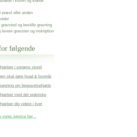
afdøde i kisten og klæde
l præst eller anden
older
gravsted og bestille gravning
g levere gravsten og inskription
for følgende
 hjælper i sorgens stund
em skal gøre hvad & hvornår
søgning om begravelsehjælp
 hjælper med det praktiske
hjælper dig videre i livet
vores service her...