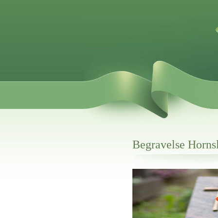
Begravelse Horns
Her hos os får du altid en god afslutning
Begravelse Hornslet
vi hjælper i alle faser af begravelsel