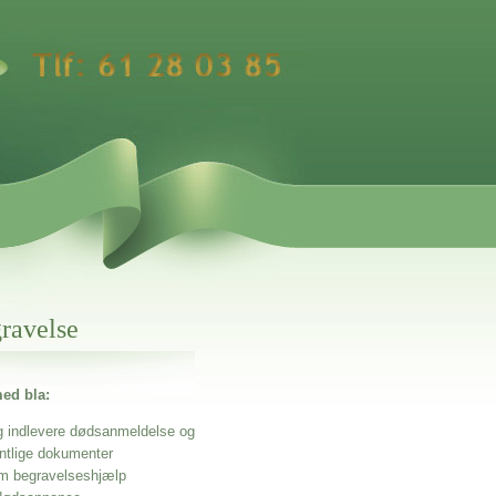
gravelse
ed bla:
g indlevere dødsanmeldelse og
entlige dokumenter
m begravelseshjælp