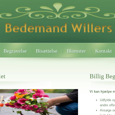
Begravelse
Bisættelse
Blomster
Kontakt
let
Billig Be
Vi kan hjælpe m
 når det gælder
Udfylde o
andre off
Ansøge o