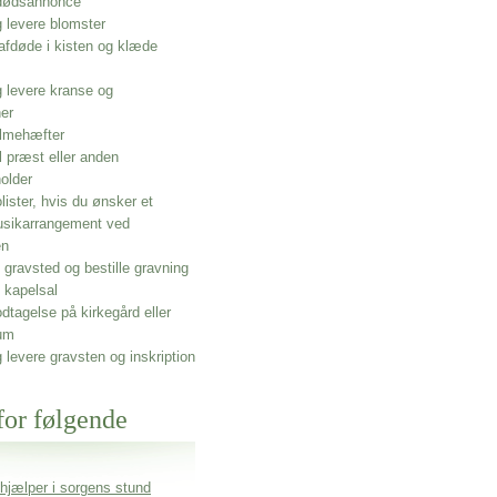
 dødsannonce
g levere blomster
afdøde i kisten og klæde
g levere kranse og
ner
lmehæfter
l præst eller anden
older
olister, hvis du ønsker et
usikarrangement ved
en
gravsted og bestille gravning
 kapelsal
dtagelse på kirkegård eller
um
g levere gravsten og inskription
for følgende
 hjælper i sorgens stund