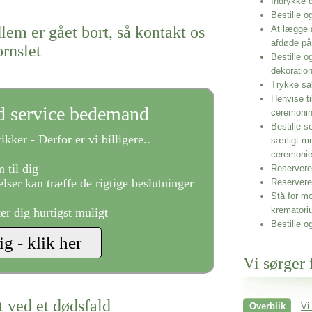
Indrykke
Bestille o
lem er gået bort, så kontakt os
At lægge 
afdøde på
ornslet
Bestille o
dekoratio
Trykke sa
Henvise ti
ld service bedemand
ceremonih
Bestille s
ikker - Derfor er vi billigere..
særligt m
ceremoni
 til dig
Reservere 
lser kan træffe de rigtige beslutninger
Reservere
Stå for mo
krematori
ter dig hurtigst muligt
Bestille o
Vi sørger 
t ved et dødsfald
Overblik
Vi