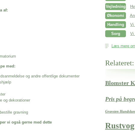
Vejledning
Hv
a af:
Økonomi
An
Handling
Vi
Sorg
Vi 
Læs mere om 
rematorium
Relateret:
ælpe med:
ødsanmeldelse og andre offentlige dokumenter
Blomster 
shjælp
ster
Pris på beg
se og dekorationer
Gravsten Hundslu
estille gravning
per vi også gerne med dette
Rustvog