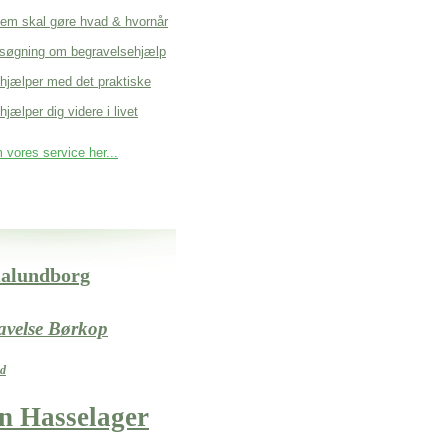
em skal gøre hvad & hvornår
søgning om begravelsehjælp
 hjælper med det praktiske
hjælper dig videre i livet
vores service her...
Kalundborg
ravelse Børkop
nd
n Hasselager