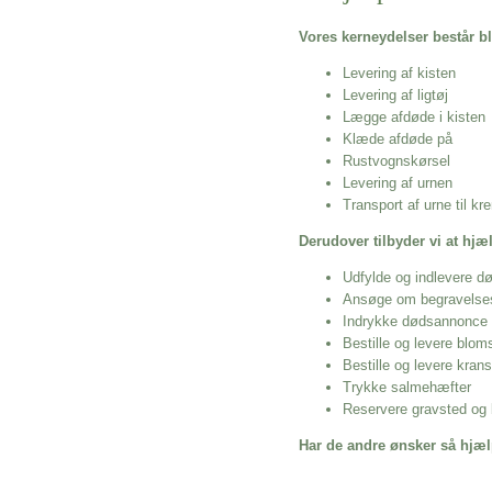
Vores kerneydelser består bl
Levering af kisten
Levering af ligtøj
Lægge afdøde i kisten
Klæde afdøde på
Rustvognskørsel
Levering af urnen
Transport af urne til k
Derudover tilbyder vi at hj
Udfylde og indlevere d
Ansøge om begravelse
Indrykke dødsannonce
Bestille og levere blom
Bestille og levere kran
Trykke salmehæfter
Reservere gravsted og b
Har de andre ønsker så hjæl