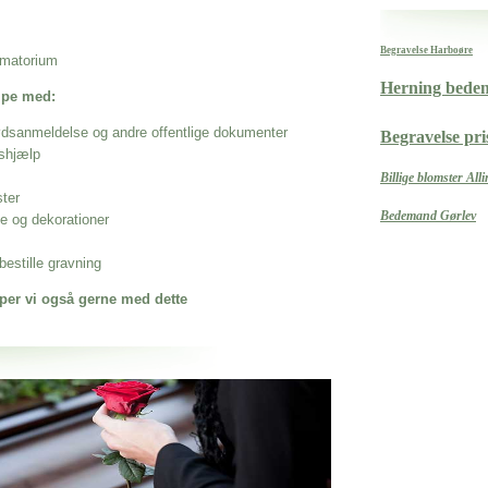
Begravelse Harboøre
rematorium
Herning bede
ælpe med:
ødsanmeldelse og andre offentlige dokumenter
Begravelse pri
shjælp
Billige blomster All
ster
Bedemand Gørlev
se og dekorationer
estille gravning
per vi også gerne med dette
 når det gælder