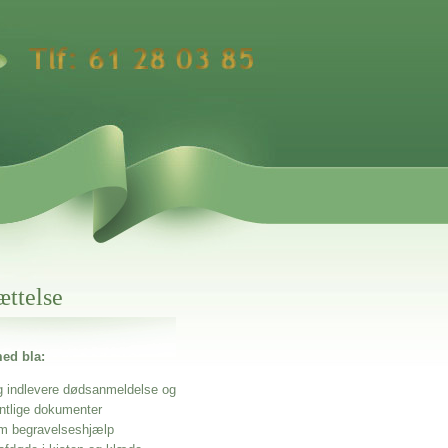
ættelse
ed bla:
g indlevere dødsanmeldelse og
entlige dokumenter
m begravelseshjælp