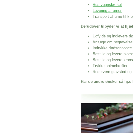
Rustvognskørsel
Levering af urnen
Transport af urne til k
Derudover tilbyder vi at hj
Udfylde og indlevere d
Ansøge om begravelse
Indrykke dødsannonce
Bestille og levere blom
Bestille og levere kran
Trykke salmehæfter
Reservere gravsted og b
Har de andre ønsker så hjæl
Her hos os får du altid en god afslutning
Begravelse Give
vi hjælper i alle faser af begravelsel