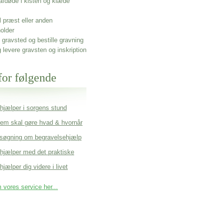
afdøde i kisten og klæde
l præst eller anden
older
gravsted og bestille gravning
g levere gravsten og inskription
for følgende
 hjælper i sorgens stund
em skal gøre hvad & hvornår
søgning om begravelsehjælp
 hjælper med det praktiske
hjælper dig videre i livet
vores service her...