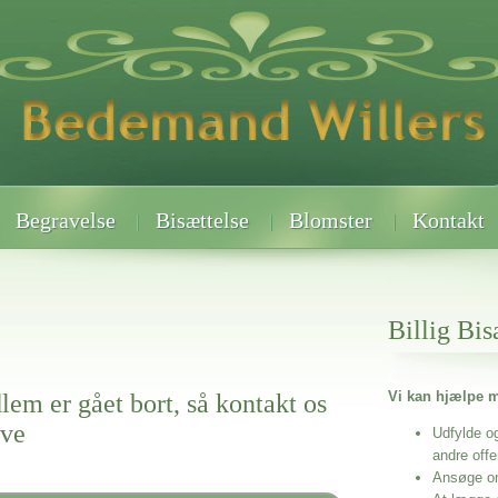
Begravelse
Bisættelse
Blomster
Kontakt
Billig Bis
Vi kan hjælpe m
lem er gået bort, så kontakt os
ive
Udfylde o
andre off
Ansøge o