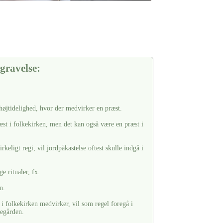
gravelse:
 højtidelighed, hvor der medvirker en præst.
æst i folkekirken, men det kan også være en præst i
keligt regi, vil jordpåkastelse oftest skulle indgå i
e ritualer, fx.
n.
i folkekirken medvirker, vil som regel foregå i
kegården.