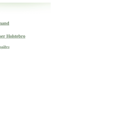
mand
ser Holstebro
ingåbro