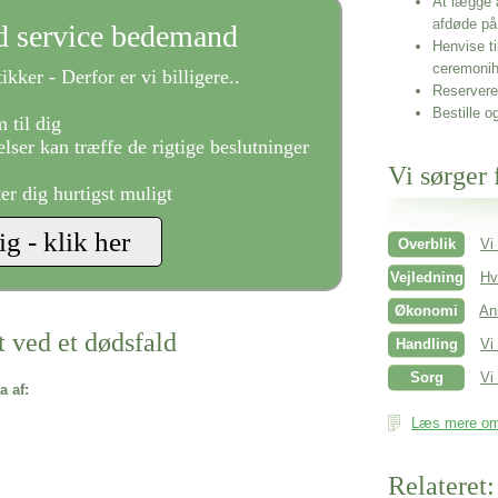
At lægge 
afdøde på
ld service bedemand
Henvise ti
ceremonih
ikker - Derfor er vi billigere..
Reservere 
Bestille o
 til dig
lser kan træffe de rigtige beslutninger
Vi sørger 
ter dig hurtigst muligt
Overblik
Vi
Vejledning
Hv
Økonomi
An
t ved et dødsfald
Handling
Vi
Sorg
Vi 
a af:
Læs mere om 
Relateret: