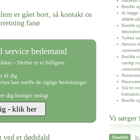
Indrykke
Bestille o
lem er gået bort, så kontakt os
At lægge 
afdøde på
rretning fanø
Bestille o
dekoratio
Trykke sa
Henvise ti
ld service bedemand
ceremonih
Bestille s
ikker - Derfor er vi billigere..
særligt m
ceremoni
 til dig
Reservere 
lser kan træffe de rigtige beslutninger
Reservere
Stå for mo
krematori
ter dig hurtigst muligt
Bestille o
Vi sørger 
t ved et dødsfald
Overblik
Vi