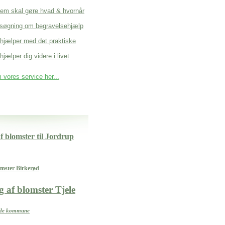
em skal gøre hvad & hvornår
søgning om begravelsehjælp
 hjælper med det praktiske
hjælper dig videre i livet
vores service her...
 blomster til Jordrup
omster Birkerød
 af blomster Tjele
unde kommune