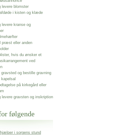
 dødsannonce
g levere blomster
afdøde i kisten og klæde
g levere kranse og
ner
lmehæfter
l præst eller anden
older
olister, hvis du ønsker et
usikarrangement ved
en
gravsted og bestille gravning
 kapelsal
dtagelse på kirkegård eller
um
g levere gravsten og inskription
for følgende
 hjælper i sorgens stund