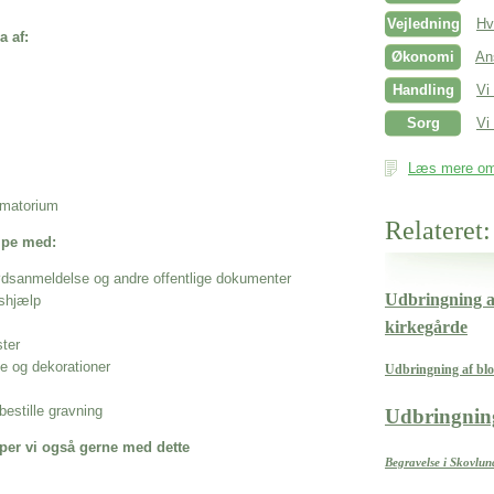
Vejledning
Hv
a af:
Økonomi
An
Handling
Vi
Sorg
Vi 
Læs mere om 
rematorium
Relateret:
ælpe med:
ødsanmeldelse og andre offentlige dokumenter
Udbringning af
shjælp
kirkegårde
ster
se og dekorationer
Udbringning af bl
estille gravning
Udbringning
per vi også gerne med dette
Begravelse i Skovl