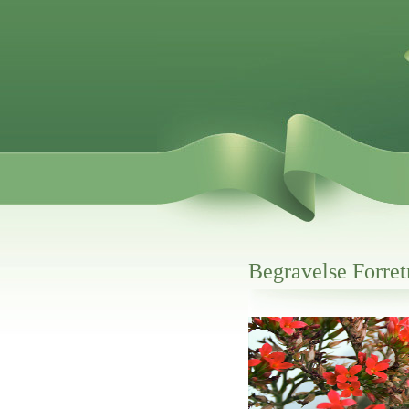
Begravelse Forre
Her hos os får du altid en god afslutning
Begravelse Forretning Fanø
vi hjælper i alle faser af begravelsel