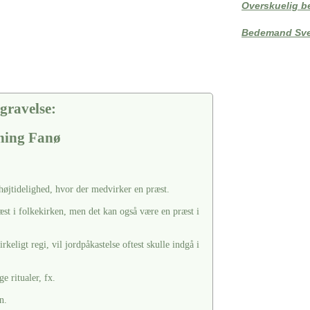
Overskuelig b
Bedemand Sve
gravelse:
tning Fanø
 højtidelighed, hvor der medvirker en præst.
æst i folkekirken, men det kan også være en præst i
keligt regi, vil jordpåkastelse oftest skulle indgå i
e ritualer, fx.
n.