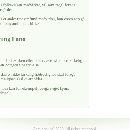
i folkekirken medvirker, vil som regel foregå i
kegården.
 i et andet trossamfund medvirker, kan enten foregå
r i trossamfundets kirke.
tning Fanø
af folkekirken eller blot ikke ønskede en kirkelig
 en borgerlig begravelse.
rdan en ikke kirkelig højtidelighed skal foregå
ømmelighed skal overholdes.
moni kan for eksempel foregå i eget hjem,
ekapel.
Copyright (c) 2026. All rights reserved.