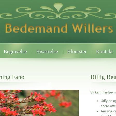
Begravelse
Bisættelse
Blomster
Kontakt
tning Fanø
Billig Be
Vi kan hjælpe m
 når det gælder
Udfylde o
andre off
Ansøge o