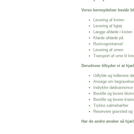
Vores kerneydelser består bl
Levering af kisten
Levering af ligtøj
Lægge afdøde i kisten
Klæde afdøde på
Rustvognskørsel
Levering af urnen
Transport af urne til k
Derudover tilbyder vi at hj
Udfylde og indlevere d
Ansøge om begravelse
Indrykke dødsannonce
Bestille og levere blom
Bestille og levere kran
Trykke salmehæfter
Reservere gravsted og b
Har de andre ønsker så hjæl