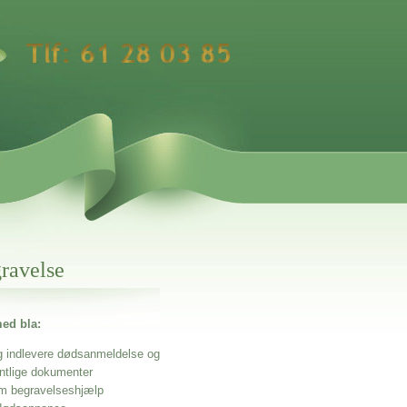
gravelse
ed bla:
g indlevere dødsanmeldelse og
entlige dokumenter
m begravelseshjælp