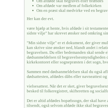
Om afdøde skal begraves eller brændes
Om afdøde var medlem af folkekirken
Om en præst skal medvirke ved en begrav
Her kan der evt.
være hjælp at hente, hvis afdøde i sit testamente
sidste vilje" har skrevet ønsker ned omkring si
"Min sidste vilje" er et dokument, der giver mul
kan skrive sine ønsker ned, blandt andet i relati
begravelsen. Du eller bedemanden skal sende el
dødsanmeldelsen til begravelsesmyndigheden de
kirkekontoret eller sognepræsten i det sogn, hv
Sammen med dødsanmeldelsen skal du også afl
dødsattesten, afdødes dåbs eller navneattest og 
vielsesattest. Når det er sket, giver begravels
besked til folkeregistret, skifteretten og social
Det er altid afdødes bopælssogn, der skal have
tilsendt, også selvom afdøde ikke skal begraves