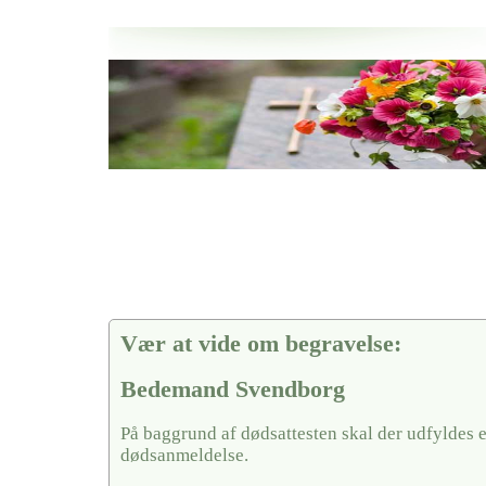
Her hos os får du altid en god afslutning når det gælder
Bedemand Svendborg
vi hjælper i alle faser af begravelsel
Vær at vide om begravelse:
Bedemand Svendborg
På baggrund af dødsattesten skal der udfyldes 
dødsanmeldelse.