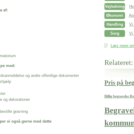
Vejledning
Hv
a af:
Økonomi
An
Handling
Vi
Sorg
Vi 
Læs mere om 
rematorium
Relateret:
ælpe med:
ødsanmeldelse og andre offentlige dokumenter
Pris på be
shjælp
ster
Billig begravelse R
se og dekorationer
Begrave
estille gravning
kommun
per vi også gerne med dette