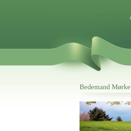
Bedemand Mørke
Her hos os får du altid en god afslutning
Bedemand Mørke
vi hjælper i alle faser af begravelsel