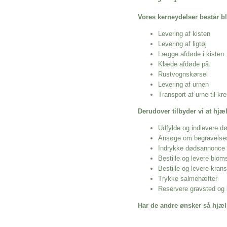
Vores kerneydelser består bl
Levering af kisten
Levering af ligtøj
Lægge afdøde i kisten
Klæde afdøde på
Rustvognskørsel
Levering af urnen
Transport af urne til k
Derudover tilbyder vi at hj
Udfylde og indlevere d
Ansøge om begravelse
Indrykke dødsannonce
Bestille og levere blom
Bestille og levere kran
Trykke salmehæfter
Reservere gravsted og b
Har de andre ønsker så hjæl