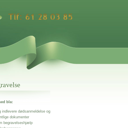
gravelse
ed bla:
g indlevere dødsanmeldelse og
entlige dokumenter
m begravelseshjælp