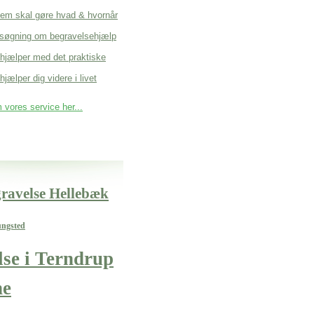
em skal gøre hvad & hvornår
søgning om begravelsehjælp
 hjælper med det praktiske
hjælper dig videre i livet
vores service her...
gravelse Hellebæk
ungsted
lse i Terndrup
e