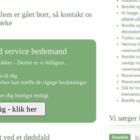
Indrykke
Bestille o
lem er gået bort, så kontakt os
At lægge 
afdøde på
ørke
Bestille o
dekoratio
Trykke sa
Henvise ti
ld service bedemand
ceremonih
Bestille s
ikker - Derfor er vi billigere..
særligt m
ceremoni
 til dig
Reservere 
lser kan træffe de rigtige beslutninger
Reservere
Stå for mo
krematori
ter dig hurtigst muligt
Bestille o
Vi sørger 
t ved et dødsfald
Overblik
Vi