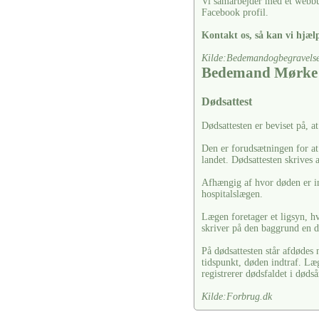
Vi samarbejder med et webbu
Facebook profil.
Kontakt os, så kan vi hjælp
Kilde:Bedemandogbegravelse
Bedemand Mørke
Dødsattest
Dødsattesten er beviset på, a
Den er forudsætningen for at
landet. Dødsattesten skrives 
Afhængig af hvor døden er in
hospitalslægen.
Lægen foretager et ligsyn, hv
skriver på den baggrund en d
På dødsattesten står afdødes
tidspunkt, døden indtraf. Læ
registrerer dødsfaldet i dødså
Kilde:Forbrug.dk