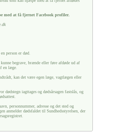
reau som kan hjælpe med at få fjernet afdødes
e med at få fjernet Facebook profiler.
.dk
t en person er død.
 kunne begrave, brænde eller føre afdøde ud af
af en læge.
dtrådt, kan det være egen læge, vagtlægen eller
or dødstegn iagttages og dødsårsagen fastslås, og
ødsattest.
 navn, personnummer, adresse og det sted og
gen anmelder dødsfaldet til Sundhedsstyrelsen, der
rsagsregistret.