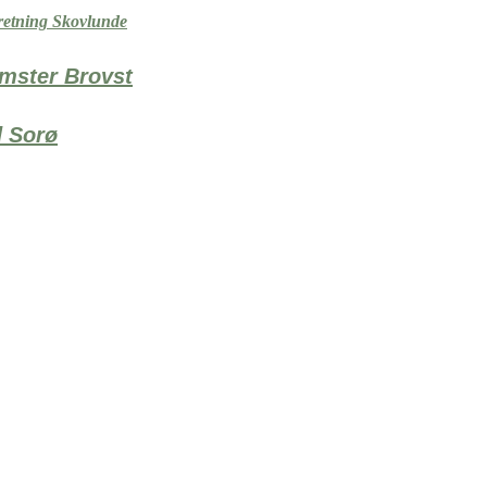
retning Skovlunde
omster Brovst
 Sorø