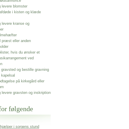
 dødsannonce
g levere blomster
afdøde i kisten og klæde
g levere kranse og
ner
lmehæfter
l præst eller anden
older
olister, hvis du ønsker et
usikarrangement ved
en
gravsted og bestille gravning
 kapelsal
dtagelse på kirkegård eller
um
g levere gravsten og inskription
for følgende
 hjælper i sorgens stund