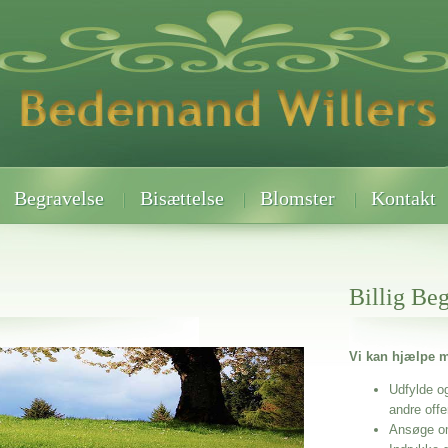
Begravelse
Bisættelse
Blomster
Kontakt
Billig Be
Vi kan hjælpe m
 når det gælder
Udfylde o
andre off
Ansøge o