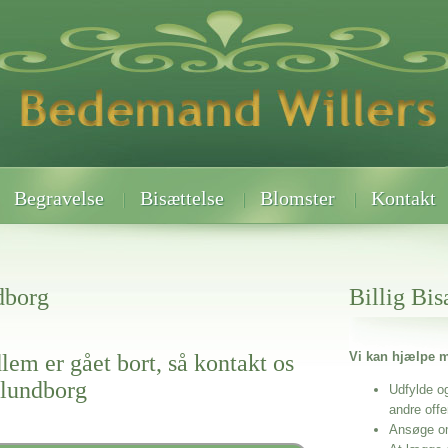
Begravelse
Bisættelse
Blomster
Kontakt
dborg
Billig Bis
Vi kan hjælpe m
lem er gået bort, så kontakt os
lundborg
Udfylde o
andre off
Ansøge o