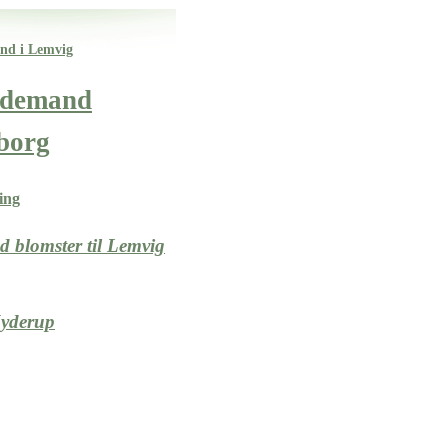
and i Lemvig
bedemand
borg
ing
 blomster til Lemvig
yderup