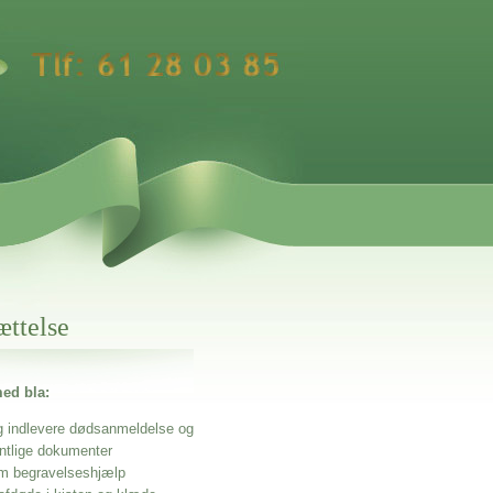
ættelse
ed bla:
g indlevere dødsanmeldelse og
entlige dokumenter
m begravelseshjælp