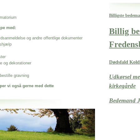
Billigste bedem
rematorium
ælpe med:
Billig 
ødsanmeldelse og andre offentlige dokumenter
Fredens
shjælp
ster
Dødsfald Kold
se og dekorationer
estille gravning
Udkørsel med
kirkegårde
per vi også gerne med dette
Bedemand J
 når det gælder