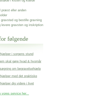
afdøde i kisten og klæde
l præst eller anden
older
gravsted og bestille gravning
g levere gravsten og inskription
for følgende
 hjælper i sorgens stund
em skal gøre hvad & hvornår
søgning om begravelsehjælp
 hjælper med det praktiske
hjælper dig videre i livet
vores service her...