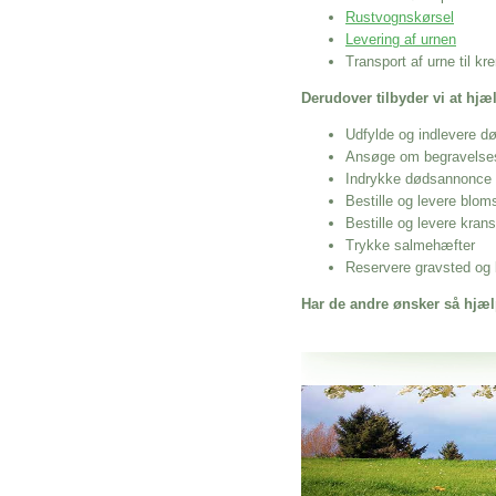
Rustvognskørsel
Levering af urnen
Transport af urne til k
Derudover tilbyder vi at hj
Udfylde og indlevere d
Ansøge om begravelse
Indrykke dødsannonce
Bestille og levere blom
Bestille og levere kran
Trykke salmehæfter
Reservere gravsted og b
Har de andre ønsker så hjæl
Her hos os får du altid en god afslutning
Bedemand Kalundborg
vi hjælper i alle faser af begravelsel