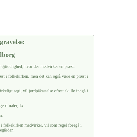
gravelse:
dborg
 højtidelighed, hvor der medvirker en præst.
æst i folkekirken, men det kan også være en præst i
keligt regi, vil jordpåkastelse oftest skulle indgå i
e ritualer, fx.
n.
i folkekirken medvirker, vil som regel foregå i
kegården.