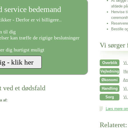
At lægge 
afdøde på
ld service bedemand
Henvise ti
ceremonih
ikker - Derfor er vi billigere..
Reservere 
Bestille o
 til dig
lser kan træffe de rigtige beslutninger
Vi sørger 
ter dig hurtigst muligt
Overblik
Vi
Vejledning
Hv
Økonomi
An
t ved et dødsfald
Handling
Vi
Sorg
Vi 
a af:
Læs mere om 
Relateret: