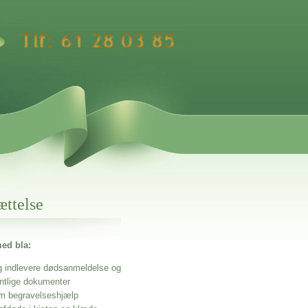
ættelse
ed bla:
g indlevere dødsanmeldelse og
entlige dokumenter
m begravelseshjælp