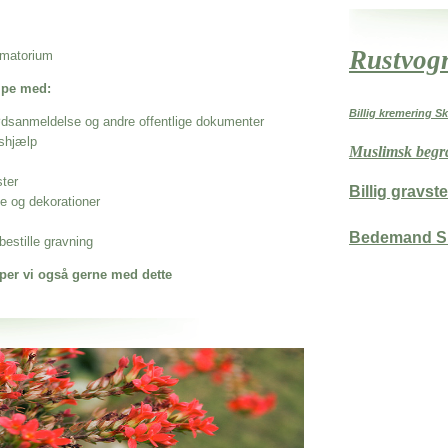
Rustvog
rematorium
ælpe med:
Billig kremering S
ødsanmeldelse og andre offentlige dokumenter
shjælp
Muslimsk begr
ster
Billig gravst
se og dekorationer
Bedemand Sl
estille gravning
per vi også gerne med dette
 når det gælder
ne