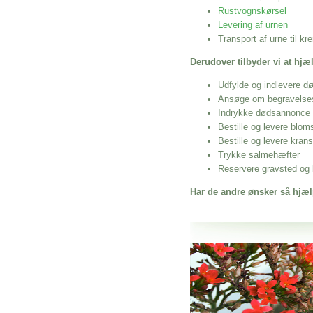
Rustvognskørsel
Levering af urnen
Transport af urne til k
Derudover tilbyder vi at hj
Udfylde og indlevere d
Ansøge om begravelse
Indrykke dødsannonce
Bestille og levere blom
Bestille og levere kran
Trykke salmehæfter
Reservere gravsted og b
Har de andre ønsker så hjæl
Her hos os får du altid en god afslutning
Bedemand I Skørping Kommu
vi hjælper i alle faser af begravelsel