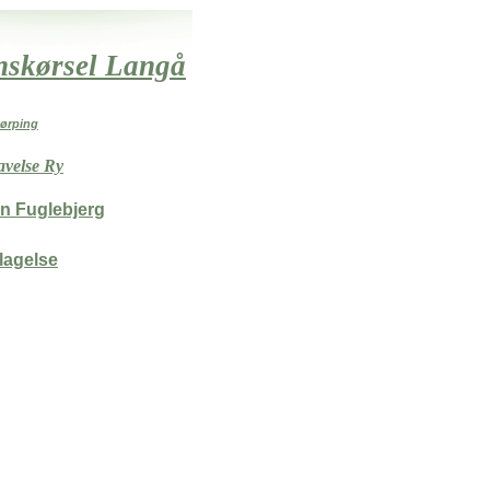
nskørsel Langå
kørping
avelse Ry
en Fuglebjerg
agelse