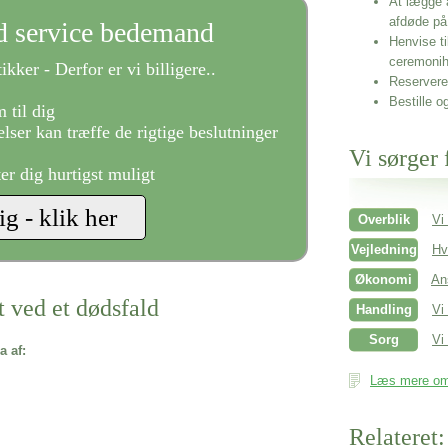
At lægge 
afdøde på
ld service bedemand
Henvise ti
ceremonih
ikker - Derfor er vi billigere..
Reservere 
Bestille o
 til dig
lser kan træffe de rigtige beslutninger
Vi sørger 
ter dig hurtigst muligt
Overblik
Vi
Vejledning
Hv
Økonomi
An
t ved et dødsfald
Handling
Vi
Sorg
Vi 
a af:
Læs mere om 
Relateret: