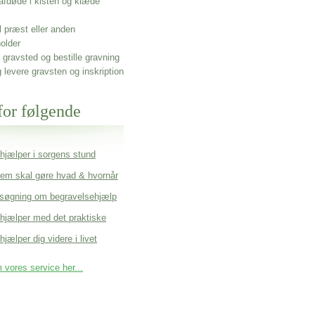
afdøde i kisten og klæde
l præst eller anden
older
gravsted og bestille gravning
g levere gravsten og inskription
for følgende
 hjælper i sorgens stund
em skal gøre hvad & hvornår
søgning om begravelsehjælp
 hjælper med det praktiske
hjælper dig videre i livet
vores service her...