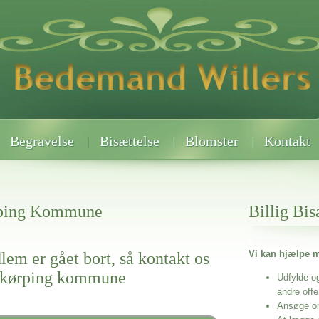
Begravelse
Bisættelse
Blomster
Kontakt
rping Kommune
Billig Bis
Vi kan hjælpe m
lem er gået bort, så kontakt os
 skørping kommune
Udfylde o
andre off
Ansøge o