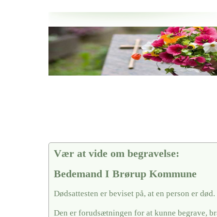
Her hos os får du altid en god afslutning når det gælder
Bedemand I Brørup Kommune
vi hjælper i alle faser af begravelsel
Vær at vide om begravelse:
Bedemand I Brørup Kommune
Dødsattesten er beviset på, at en person er død.
Den er forudsætningen for at kunne begrave, br