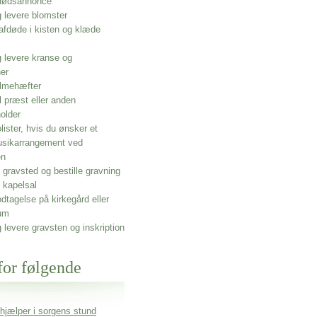
 dødsannonce
g levere blomster
afdøde i kisten og klæde
g levere kranse og
ner
lmehæfter
l præst eller anden
older
olister, hvis du ønsker et
usikarrangement ved
en
gravsted og bestille gravning
 kapelsal
dtagelse på kirkegård eller
um
g levere gravsten og inskription
for følgende
 hjælper i sorgens stund