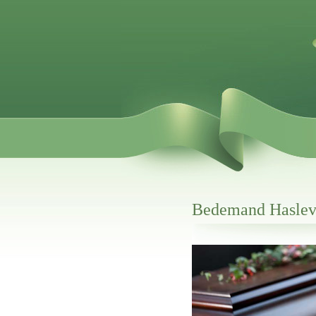
Bedemand Hasle
Her hos os får du altid en god afslutning
Bedemand Haslev
vi hjælper i alle faser af begravelsel