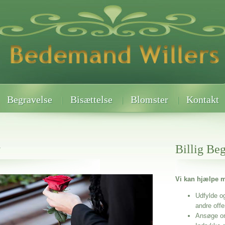
Begravelse
Bisættelse
Blomster
Kontakt
v
Billig Be
Vi kan hjælpe m
 når det gælder
Udfylde o
andre off
Ansøge o