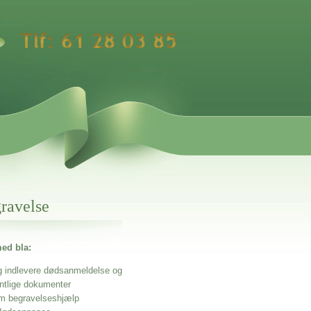
gravelse
ed bla:
g indlevere dødsanmeldelse og
entlige dokumenter
m begravelseshjælp