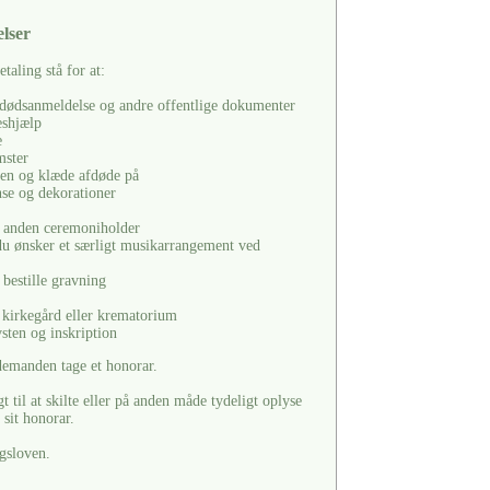
lser
aling stå for at:
 dødsanmeldelse og andre offentlige dokumenter
eshjælp
e
mster
ten og klæde afdøde på
nse og dekorationer
er anden ceremoniholder
s du ønsker et særligt musikarrangement ved
 bestille gravning
 kirkegård eller krematorium
vsten og inskription
edemanden tage et honorar.
til at skilte eller på anden måde tydeligt oplyse
sit honorar.
gsloven.