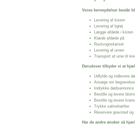
Vores kerneydelser består bl
Levering af kisten
Levering af ligtøj
Lægge afdøde i kisten
Klæde afdøde på
Rustvognskørsel
Levering af urnen
Transport af urne til k
Derudover tilbyder vi at hj
Udfylde og indlevere d
Ansøge om begravelse
Indrykke dødsannonce
Bestille og levere blom
Bestille og levere kran
Trykke salmehæfter
Reservere gravsted og b
Har de andre ønsker så hjæl