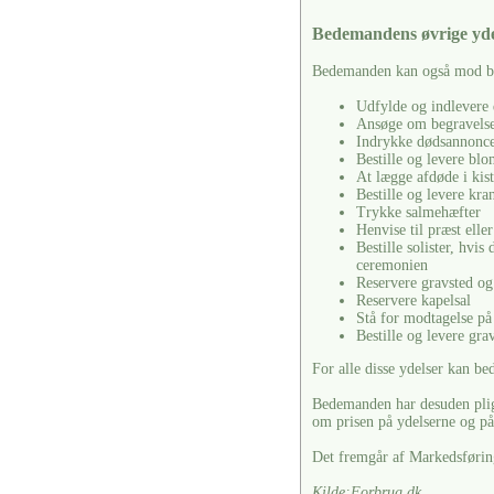
Bedemandens øvrige yde
Bedemanden kan også mod bet
Udfylde og indlevere
Ansøge om begravels
Indrykke dødsannonc
Bestille og levere blo
At lægge afdøde i kis
Bestille og levere kra
Trykke salmehæfter
Henvise til præst ell
Bestille solister, hvi
ceremonien
Reservere gravsted og
Reservere kapelsal
Stå for modtagelse på
Bestille og levere gra
For alle disse ydelser kan b
Bedemanden har desuden pligt 
om prisen på ydelserne og på 
Det fremgår af Markedsførin
Kilde:Forbrug.dk