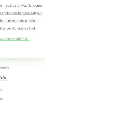
em skal gøre hvad & hvornår
søgning om begravelsehjælp
 hjælper med det praktiske
hjælper dig videre i livet
vores service her...
Kvistgård
ibe
se
rg