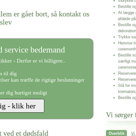
Indrykke
Bestille o
lem er gået bort, så kontakt os
At lægge 
afdøde på
slev
Bestille o
dekoratio
Trykke sa
Henvise ti
ld service bedemand
ceremonih
Bestille s
ikker - Derfor er vi billigere..
særligt m
ceremoni
 til dig
Reservere 
lser kan træffe de rigtige beslutninger
Reservere
Stå for mo
krematori
ter dig hurtigst muligt
Bestille o
Vi sørger 
t ved et dødsfald
Overblik
Vi