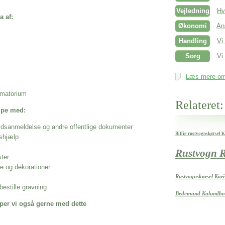
Vejledning
Hv
a af:
Økonomi
An
Handling
Vi
Sorg
Vi 
Læs mere om 
rematorium
Relateret:
ælpe med:
ødsanmeldelse og andre offentlige dokumenter
Billig rustvognskørsel 
shjælp
Rustvogn R
ster
se og dekorationer
Rustvognskørsel Kari
estille gravning
Bedemand Kalundbo
per vi også gerne med dette