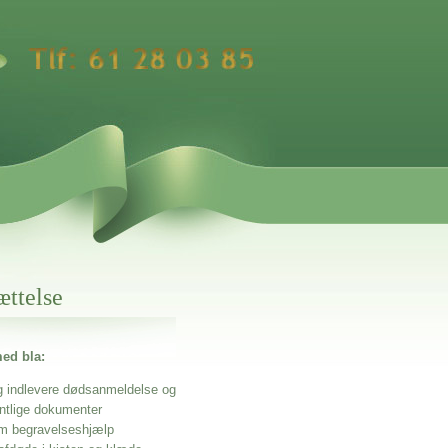
ættelse
ed bla:
g indlevere dødsanmeldelse og
entlige dokumenter
m begravelseshjælp