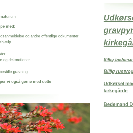
Udkørs
rematorium
ælpe med:
gravpyn
ødsanmeldelse og andre offentlige dokumenter
kirkegå
shjælp
ster
Billig bedema
se og dekorationer
Billig rustv
estille gravning
per vi også gerne med dette
Udkørsel med
kirkegårde
Bedemand D
 når det gælder