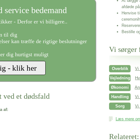
At lægge 
afdøde på
ld service bedemand
Henvise ti
ceremonih
ikker - Derfor er vi billigere..
Reservere 
Bestille o
 til dig
lser kan træffe de rigtige beslutninger
Vi sørger 
ter dig hurtigst muligt
Overblik
Vi
Vejledning
Hv
Økonomi
An
t ved et dødsfald
Handling
Vi
Sorg
Vi 
a af:
Læs mere om 
Relateret: