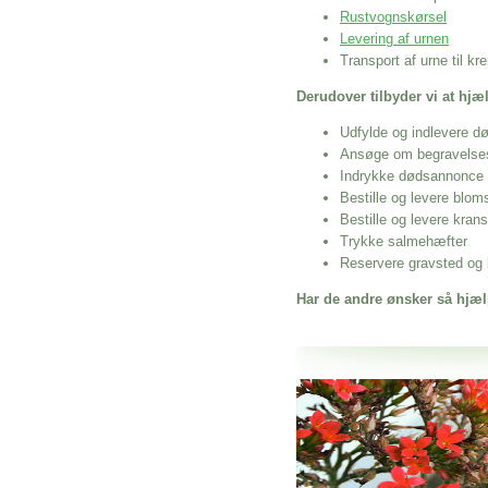
Rustvognskørsel
Levering af urnen
Transport af urne til k
Derudover tilbyder vi at hj
Udfylde og indlevere d
Ansøge om begravelse
Indrykke dødsannonce
Bestille og levere blom
Bestille og levere kran
Trykke salmehæfter
Reservere gravsted og b
Har de andre ønsker så hjæl
Her hos os får du altid en god afslutning
Bedemand Glostrup
vi hjælper i alle faser af begravelsel