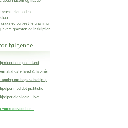
afdøde i kisten og klæde
l præst eller anden
older
gravsted og bestille gravning
g levere gravsten og inskription
for følgende
 hjælper i sorgens stund
em skal gøre hvad & hvornår
søgning om begravelsehjælp
 hjælper med det praktiske
hjælper dig videre i livet
vores service her...