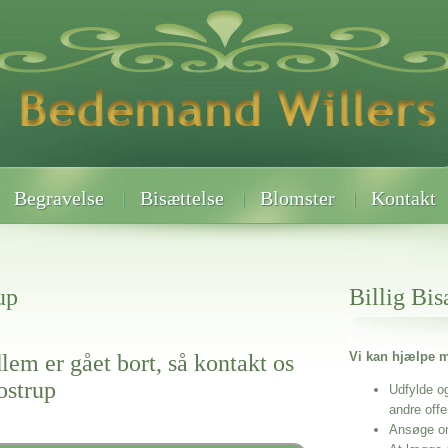
Begravelse
Bisættelse
Blomster
Kontakt
up
Billig Bis
Vi kan hjælpe m
lem er gået bort, så kontakt os
ostrup
Udfylde o
andre off
Ansøge o