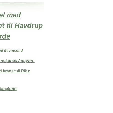
el med
t til Havdrup
rde
nd Egernsund
ognskørsel Aabybro
 kranse til Ribe
ianalund